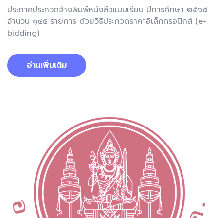
ประกาศประกวดจ้างพิมพ์หนังสือแบบเรียน ปีการศึกษา ๒๕๖๘
จำนวน ๑๔๕ รายการ ด้วยวิธีประกวดราคาอิเล็กทรอนิกส์ (e-
bidding)
อ่านเพิ่มเติม