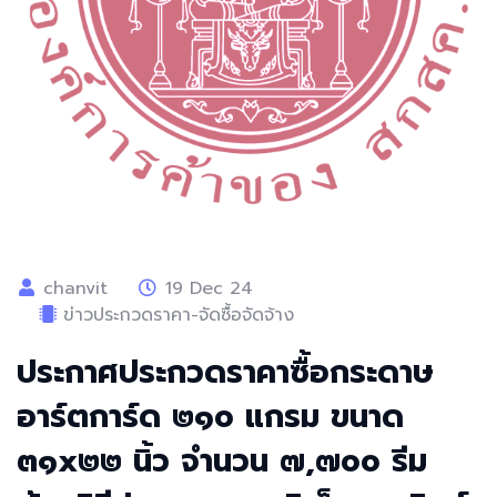
chanvit
19 Dec 24
ข่าวประกวดราคา-จัดซื้อจัดจ้าง
ประกาศประกวดราคาซื้อกระดาษ
อาร์ตการ์ด ๒๑๐ แกรม ขนาด
๓๑x๒๒ นิ้ว จำนวน ๗,๗๐๐ รีม