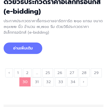
ด้วยวิธีประกวดราคาอิเล็กทรอนิกส์
(e-bidding)
ประกาศประกวดราคาซื้อกระดาษอาร์ตการ์ด ๒๑๐ แกรม ขนาด
๓๑x๒๒ นิ้ว จำนวน ๗,๗๐๐ รีม ด้วยวิธีประกวดราคา
อิเล็กทรอนิกส์ (e-bidding)
อ่านเพิ่มเติม
‹
1
2
...
25
26
27
28
29
30
31
32
33
34
›