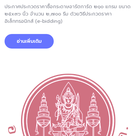
ประกาศประกวดราคาซื้อกระดาษอาร์ตการ์ด ๒๑๐ แกรม ขนาด
๒๕x๓๖ นิ้ว จำนวน ๒,๗๐๐ รีม ด้วยวิธีประกวดราคา
อิเล็กทรอนิกส์ (e-bidding)
อ่านเพิ่มเติม