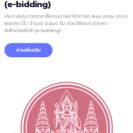
(e-bidding)
ประกาศประกวดราคาซื้อกระดาษอาร์ตการ์ด ๒๑๐ แกรม ขนาด
๒๕x๓๖ นิ้ว จำนวน ๕,๕๐๐ รีม ด้วยวิธีประกวดราคา
อิเล็กทรอนิกส์ (e-bidding)
อ่านเพิ่มเติม