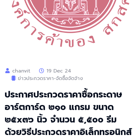
chanvit
19 Dec 24
ข่าวประกวดราคา-จัดซื้อจัดจ้าง
ประกาศประกวดราคาซื้อกระดาษ
อาร์ตการ์ด ๒๑๐ แกรม ขนาด
๒๕x๓๖ นิ้ว จำนวน ๕,๕๐๐ รีม
ด้วยวิธีประกวดราคาอิเล็กทรอนิกส์