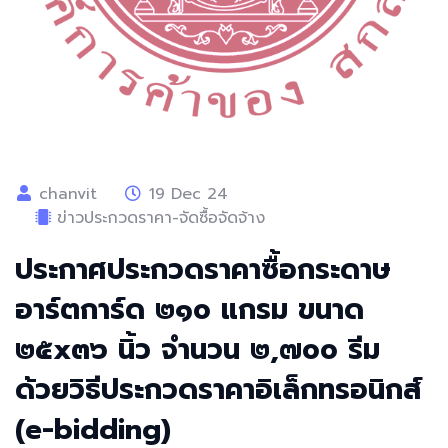
chanvit
19 Dec 24
ข่าวประกวดราคา-จัดซื้อจัดจ้าง
ประกาศประกวดราคาซื้อกระดาษ
อาร์ตการ์ด ๒๑๐ แกรม ขนาด
๒๕x๓๖ นิ้ว จำนวน ๒,๗๐๐ รีม
ด้วยวิธีประกวดราคาอิเล็กทรอนิกส์
(e-bidding)