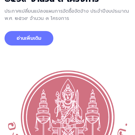
ประกาศเปลี่ยนแปลงแผนการจัดซื้อจัดจ้าง ประจำปีงบประมาณ
พ.ศ. ๒๕๖๙ จำนวน ๓ โครงการ
อ่านเพิ่มเติม