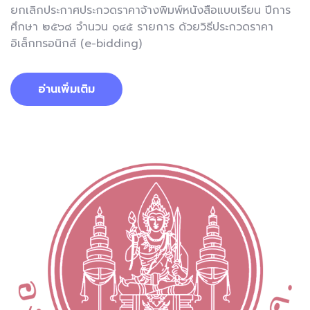
ยกเลิกประกาศประกวดราคาจ้างพิมพ์หนังสือแบบเรียน ปีการ
ศึกษา ๒๕๖๘ จำนวน ๑๔๕ รายการ ด้วยวิธีประกวดราคา
อิเล็กทรอนิกส์ (e-bidding)
อ่านเพิ่มเติม