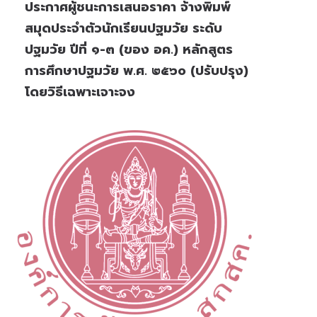
ประกาศผู้ชนะการเสนอราคา จ้างพิมพ์
สมุดประจำตัวนักเรียนปฐมวัย ระดับ
ปฐมวัย ปีที่ ๑-๓ (ของ อค.) หลักสูตร
การศึกษาปฐมวัย พ.ศ. ๒๕๖๐ (ปรับปรุง)
โดยวิธีเฉพาะเจาะจง