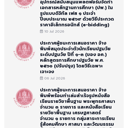
อุปกรณ์สนับสนุนแพลตฟอร์มจัดทำ
เอกสารหลักฐานการศึกษา (ปพ.) ใน
รูปแบบดิจิทัล เฟส ๑ ประจำ
ปีงบประมาณ ๒๕๖๙ ด้วยวิธีประกวด
ราคาอิเล็กทรอนิกส์ (e-bidding)
10 Jul 2026
ประกาศผู้ชนะการเสนอราคา จ้าง
พิมพ์สมุดประจำตัวนักเรียนปฐมวัย
ระดับปฐมวัย ปีที่ ๑-๓ (ของ อค.)
หลักสูตรการศึกษาปฐมวัย พ.ศ.
๒๕๖๐ (ปรับปรุง) โดยวิธีเฉพาะ
เจาะจง
06 Jul 2026
ประกาศผู้ชนะการเสนอราคา จ้าง
พิมพ์พร้อมทำเล่มสำเร็จรูปหนังสือ
เรียนรายวิชาพื้นฐาน พระพุทธศาสนา
จำนวน ๓ รายการ และหนังสือเรียน
รายวิชาพื้นฐาน เศรษฐศาสตร์
จำนวน ๑ รายการ กลุ่มสาระการเรียน
รู้สังคมศึกษา ศาสนา และวัฒนธรรม