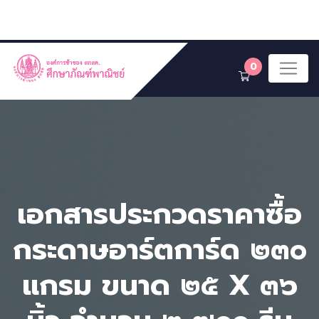
0
เอกสารประกวดราคาซื้อ
กระดาษอาร์ตการ์ด ๒๓๐
แกรม ขนาด ๒๕ X ๓๖