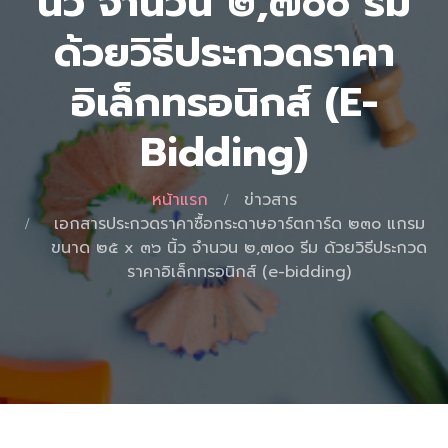
นิ้ว จำนวน ๒,๗๐๐ รีม
ด้วยวิธีประกวดราคา
อิเล็กทรอนิกส์ (e-
Bidding)
หน้าแรก
ข่าวสาร
เอกสารประกวดราคาซื้อกระดาษอาร์ตการ์ด ๒๓๐ แกรม
ขนาด ๒๕ x ๓๖ นิ้ว จำนวน ๒,๗๐๐ รีม ด้วยวิธีประกวด
ราคาอิเล็กทรอนิกส์ (e-bidding)