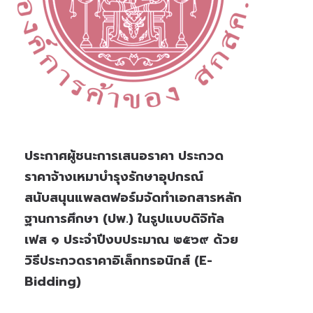
ประกาศผู้ชนะการเสนอราคา ประกวด
ราคาจ้างเหมาบำรุงรักษาอุปกรณ์
สนับสนุนแพลตฟอร์มจัดทำเอกสารหลัก
ฐานการศึกษา (ปพ.) ในรูปแบบดิจิทัล
เฟส ๑ ประจำปีงบประมาณ ๒๕๖๙ ด้วย
วิธีประกวดราคาอิเล็กทรอนิกส์ (e-
Bidding)