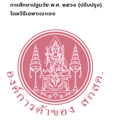
การศึกษาปฐมวัย พ.ศ. ๒๕๖๐ (ปรับปรุง)
โดยวิธีเฉพาะเจาะจง