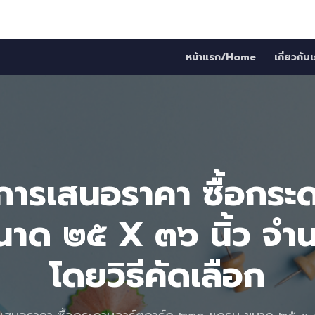
หน้าแรก/Home
เกี่ยวกั
การเสนอราคา ซื้อกระ
าด ๒๕ X ๓๖ นิ้ว จำน
โดยวิธีคัดเลือก