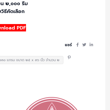
น ๒,๐๐๐ รีม
วิธีคัดเลือก
nload PDF
แชร์
ด ๒๓๐ แกรม ขนาด ๒๕ x ๓๖ นิ้ว จำนวน ๒