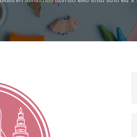
รเสนอราคา ซื้อกระดาษอาร์ตการ์ด ๒๓๐ แกรม ขนาด ๒๕ x ๓๖