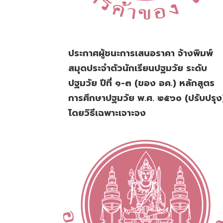
ประกาศผู้ชนะการเสนอราคา จ้างพิมพ์
สมุดประจำตัวนักเรียนปฐมวัย ระดับ
ปฐมวัย ปีที่ ๑-๓ (ของ อค.) หลักสูตร
การศึกษาปฐมวัย พ.ศ. ๒๕๖๐ (ปรับปรุง
โดยวิธีเฉพาะเจาะจง