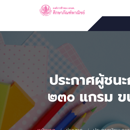
ประกาศผู้ชนะ
๒๓๐ แกรม ขน