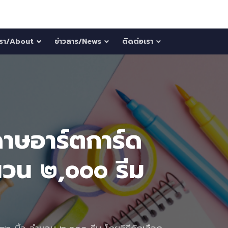
บเรา/About
ข่าวสาร/News
ติดต่อเรา
ดาษอาร์ตการ์ด
วน ๒,๐๐๐ รีม