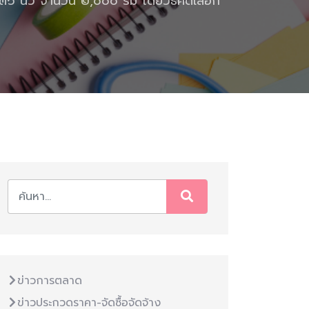
 นิ้ว จำนวน ๒,๐๐๐ รีม โดยวิธีคัดเลือก
ข่าวการตลาด
ข่าวประกวดราคา-จัดซื้อจัดจ้าง