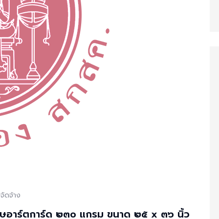
จัดจ้าง
าษอาร์ตการ์ด ๒๓๐ แกรม ขนาด ๒๕ x ๓๖ นิ้ว