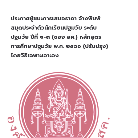
ประกาศผู้ชนะการเสนอราคา จ้างพิมพ์
สมุดประจำตัวนักเรียนปฐมวัย ระดับ
ปฐมวัย ปีที่ ๑-๓ (ของ อค.) หลักสูตร
การศึกษาปฐมวัย พ.ศ. ๒๕๖๐ (ปรับปรุง)
โดยวิธีเฉพาะเจาะจง