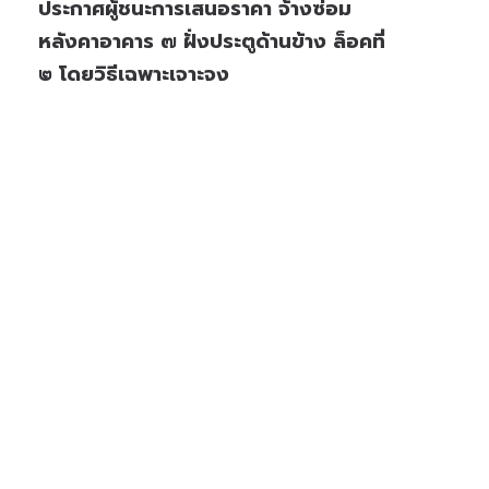
ประกาศผู้ชนะการเสนอราคา จ้างซ่อม
หลังคาอาคาร ๗ ฝั่งประตูด้านข้าง ล็อคที่
๒ โดยวิธีเฉพาะเจาะจง