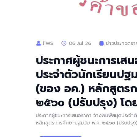
llWS
06 Jul 26
ข่าวประกวดราคา
ประกาศผู้ชนะการเสน
ประจำตัวนักเรียนปฐมว
(ของ อค.) หลักสูตร
๒๕๖๐ (ปรับปรุง) โดย
ประกาศผู้ชนะการเสนอราคา จ้างพิมพ์สมุดประจำตั
หลักสูตรการศึกษาปฐมวัย พ.ศ. ๒๕๖๐ (ปรับปรุง)